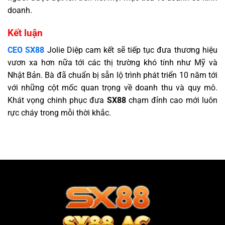
doanh.
Kết luận
CEO SX88
Jolie Diệp cam kết sẽ tiếp tục đưa thương hiệu
vươn xa hơn nữa tới các thị trường khó tính như Mỹ và
Nhật Bản. Bà đã chuẩn bị sẵn lộ trình phát triển 10 năm tới
với những cột mốc quan trọng về doanh thu và quy mô.
Khát vọng chinh phục đưa
SX88
chạm đỉnh cao mới luôn
rực cháy trong mỗi thời khắc.