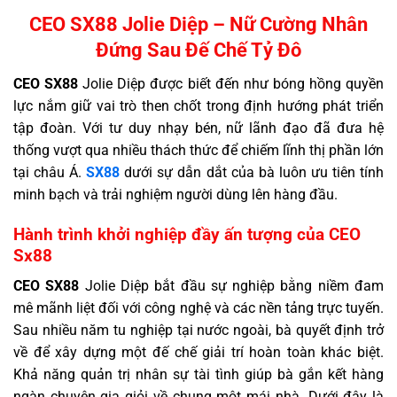
CEO SX88 Jolie Diệp – Nữ Cường Nhân
Đứng Sau Đế Chế Tỷ Đô
CEO SX88
Jolie Diệp được biết đến như bóng hồng quyền
lực nắm giữ vai trò then chốt trong định hướng phát triển
tập đoàn. Với tư duy nhạy bén, nữ lãnh đạo đã đưa hệ
thống vượt qua nhiều thách thức để chiếm lĩnh thị phần lớn
tại châu Á.
SX88
dưới sự dẫn dắt của bà luôn ưu tiên tính
minh bạch và trải nghiệm người dùng lên hàng đầu.
Hành trình khởi nghiệp đầy ấn tượng của CEO
Sx88
CEO SX88
Jolie Diệp bắt đầu sự nghiệp bằng niềm đam
mê mãnh liệt đối với công nghệ và các nền tảng trực tuyến.
Sau nhiều năm tu nghiệp tại nước ngoài, bà quyết định trở
về để xây dựng một đế chế giải trí hoàn toàn khác biệt.
Khả năng quản trị nhân sự tài tình giúp bà gắn kết hàng
ngàn chuyên gia giỏi về chung một mái nhà. Dưới đây là