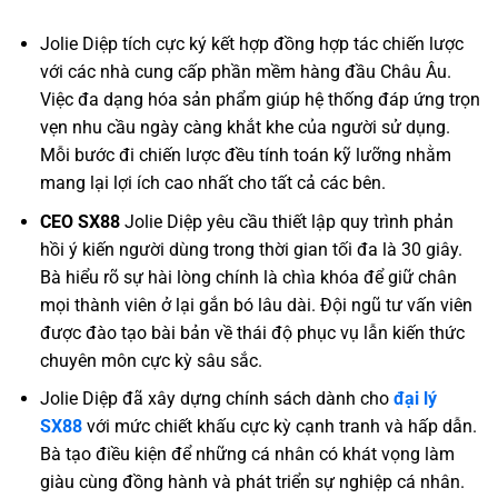
Jolie Diệp tích cực ký kết hợp đồng hợp tác chiến lược
với các nhà cung cấp phần mềm hàng đầu Châu Âu.
Việc đa dạng hóa sản phẩm giúp hệ thống đáp ứng trọn
vẹn nhu cầu ngày càng khắt khe của người sử dụng.
Mỗi bước đi chiến lược đều tính toán kỹ lưỡng nhằm
mang lại lợi ích cao nhất cho tất cả các bên.
CEO SX88
Jolie Diệp yêu cầu thiết lập quy trình phản
hồi ý kiến người dùng trong thời gian tối đa là 30 giây.
Bà hiểu rõ sự hài lòng chính là chìa khóa để giữ chân
mọi thành viên ở lại gắn bó lâu dài. Đội ngũ tư vấn viên
được đào tạo bài bản về thái độ phục vụ lẫn kiến thức
chuyên môn cực kỳ sâu sắc.
Jolie Diệp đã xây dựng chính sách dành cho
đại lý
SX88
với mức chiết khấu cực kỳ cạnh tranh và hấp dẫn.
Bà tạo điều kiện để những cá nhân có khát vọng làm
giàu cùng đồng hành và phát triển sự nghiệp cá nhân.