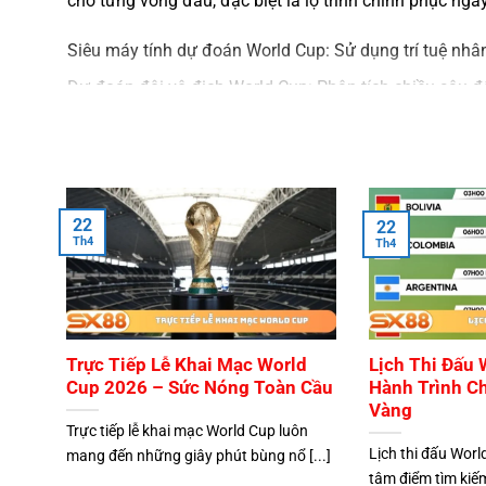
cho từng vòng đấu, đặc biệt là lộ trình chinh phục ngà
Siêu máy tính dự đoán World Cup: Sử dụng trí tuệ nhân
Dự đoán đội vô địch World Cup: Phân tích chiều sâu độ
Kèo xiên World Cup 2026: Cách kết hợp nhiều trận đấu 
Trực tiếp lễ khai mạc World Cup: Cập nhật không khí l
Bản quyền world cup 2026: Thông tin về các đơn vị phá
22
22
Th4
Th4
Tối ưu chiến thuật nhờ dữ liệu từ
Việc sử dụng
blog thể thao
như công cụ hỗ trợ chiến 
châu Âu sở hữu 16 suất, châu Phi có 9 suất, trong khi
Trực Tiếp Lễ Khai Mạc World
Lịch Thi Đấu
Mỗi khu vực mang một phong cách thi đấu riêng biệt.
Cup 2026 – Sức Nóng Toàn Cầu
Hành Trình C
gây bất ngờ lớn, mang lại lợi nhuận vượt ngoài mong đ
Vàng
Trực tiếp lễ khai mạc World Cup luôn
Kết luận
Lịch thi đấu Wor
mang đến những giây phút bùng nổ [...]
tâm điểm tìm kiếm