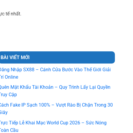
ực tế nhất.
.
 nhất.
.
iêu kinh điển.
BÀI VIẾT MỚI
Đăng Nhập SX88 – Cánh Cửa Bước Vào Thế Giới Giải
Trí Online
48 đội tuyển để phân loại sức mạnh vùng miền. Ví dụ,
Quên Mật Khẩu Tài Khoản – Quy Trình Lấy Lại Quyền
Truy Cập
ẽ giúp bạn nhận diện được những “ngựa ô” có khả năng
Cách Fake IP Sạch 100% – Vượt Rào Bị Chặn Trong 30
Giây
Trực Tiếp Lễ Khai Mạc World Cup 2026 – Sức Nóng
Toàn Cầu