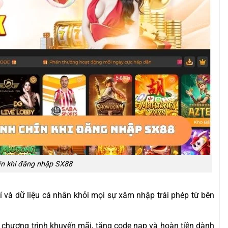
hín khi đăng nhập SX88
í và dữ liệu cá nhân khỏi mọi sự xâm nhập trái phép từ bên
 chương trình khuyến mãi, tặng code nạp và hoàn tiền dành