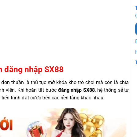
oản đăng nhập SX88
hỉ đơn thuần là thủ tục mở khóa kho trò chơi mà còn là chìa
nh viên. Khi hoàn tất bước
đăng nhập SX88
, hệ thống sẽ tự
 tiến trình đặt cược trên các nền tảng khác nhau.