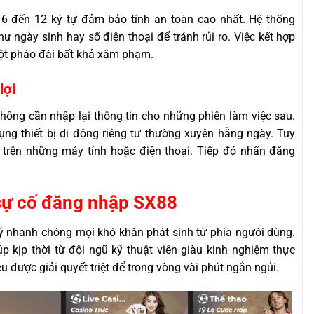
 6 đến 12 ký tự đảm bảo tính an toàn cao nhất. Hệ thống
ngày sinh hay số điện thoại để tránh rủi ro. Việc kết hợp
một pháo đài bất khả xâm phạm.
lợi
hông cần nhập lại thông tin cho những phiên làm việc sau.
ng thiết bị di động riêng tư thường xuyên hằng ngày. Tuy
t trên những máy tính hoặc điện thoại. Tiếp đó nhấn đăng
 sự cố đăng nhập SX88
lý nhanh chóng mọi khó khăn phát sinh từ phía người dùng.
p kịp thời từ đội ngũ kỹ thuật viên giàu kinh nghiệm thực
u được giải quyết triệt để trong vòng vài phút ngắn ngủi.