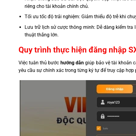
riêng cho tài khoản chính chủ.
Tối ưu tốc độ trải nghiệm: Giảm thiểu độ trễ khi ch
Lưu trữ lịch sử cược thông minh: Dễ dàng kiểm tra l
thuật thắng lớn.
Quy trình thực hiện đăng nhập SX
Việc tuân thủ bước
hướng dẫn
giúp bảo vệ tài khoản 
yêu cầu sự chính xác trong từng ký tự để truy cập hợp