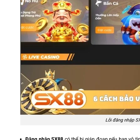
Lỗi đăng nhập SX
Đăng nhập SX88
có thể bị gián đoạn nếu bạn vô tìn