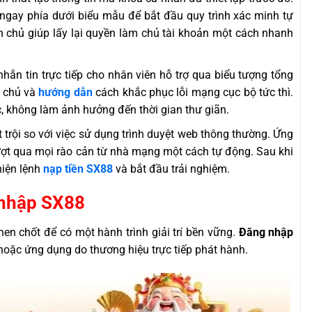
gay phía dưới biểu mẫu để bắt đầu quy trình xác minh tự
h chủ giúp lấy lại quyền làm chủ tài khoản một cách nhanh
hắn tin trực tiếp cho nhân viên hỗ trợ qua biểu tượng tổng
y chủ và
hướng dẫn
cách khắc phục lỗi mạng cục bộ tức thì.
ục, không làm ảnh hưởng đến thời gian thư giãn.
trội so với việc sử dụng trình duyệt web thông thường. Ứng
ượt qua mọi rào cản từ nhà mạng một cách tự động. Sau khi
hiện lệnh
nạp tiền SX88
và bắt đầu trải nghiệm.
g nhập SX88
hen chốt để có một hành trình giải trí bền vững.
Đăng nhập
hoặc ứng dụng do thương hiệu trực tiếp phát hành.