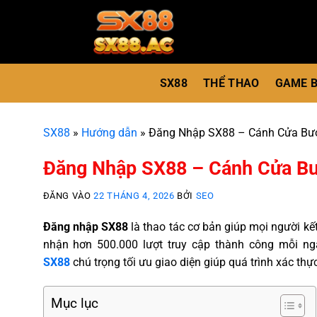
SX88
THỂ THAO
GAME B
SX88
»
Hướng dẫn
»
Đăng Nhập SX88 – Cánh Cửa Bước 
Đăng Nhập SX88 – Cánh Cửa Bước
ĐĂNG VÀO
22 THÁNG 4, 2026
BỞI
SEO
Đăng nhập SX88
là thao tác cơ bản giúp mọi người kết 
nhận hơn 500.000 lượt truy cập thành công mỗi ng
SX88
chú trọng tối ưu giao diện giúp quá trình xác thực
Mục lục