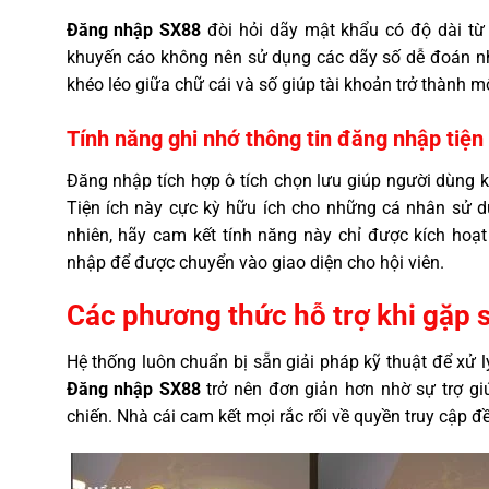
Đăng nhập SX88
đòi hỏi dãy mật khẩu có độ dài từ
khuyến cáo không nên sử dụng các dãy số dễ đoán như 
khéo léo giữa chữ cái và số giúp tài khoản trở thành 
Tính năng ghi nhớ thông tin đăng nhập tiện 
Đăng nhập tích hợp ô tích chọn lưu giúp người dùng k
Tiện ích này cực kỳ hữu ích cho những cá nhân sử dụ
nhiên, hãy cam kết tính năng này chỉ được kích hoạ
nhập để được chuyển vào giao diện cho hội viên.
Các phương thức hỗ trợ khi gặp
Hệ thống luôn chuẩn bị sẵn giải pháp kỹ thuật để xử 
Đăng nhập SX88
trở nên đơn giản hơn nhờ sự trợ giú
chiến. Nhà cái cam kết mọi rắc rối về quyền truy cập đề