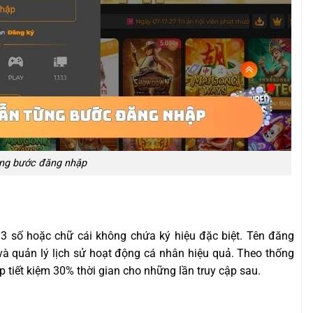
ng bước đăng nhập
13 số hoặc chữ cái không chứa ký hiệu đặc biệt. Tên đăng
và quản lý lịch sử hoạt động cá nhân hiệu quả. Theo thống
úp tiết kiệm 30% thời gian cho những lần truy cập sau.