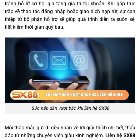
tránh bỏ lỡ cơ hội gia tăng giá trị tài khoản. Khi gặp trục
trặc về thao tác đăng nhập hoặc giao dịch nạp rút, sự can
thiệp từ bộ phận hỗ trợ sẽ giúp quá trình diễn ra suôn sẻ,
tiết kiệm thời gian quý báu.
Sức hấp dẫn vượt bậc khi liên hệ SX88
Mỗi thắc mắc gửi đi đều nhận về lời giải thích chi tiết, thấu
đáo từ những chuyên viên giàu kinh nghiệm.
Liên hệ SX88