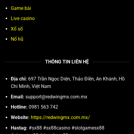
Game bài
Live casino
Xổ số
Nổ hũ
THÔNG TIN LIÊN HỆ
Địa chỉ:
697 Trần Ngọc Diện, Thảo Điền, An Khánh, Hồ
Chí Minh, Việt Nam
Email:
support@redwingmx.com.mx
Hotline:
0981 563 742
Website:
https://redwingmx.com.mx/
Hastag:
#sx88 #sx88casino #slotgamesx88