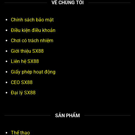
VỀ CHÚNG TÔI
Chính sách bảo mật
Điều kiện điều khoản
Chơi có trách nhiệm
Giới thiệu SX88
Liên hệ SX88
Giấy phép hoạt động
CEO SX88
Đại lý SX88
SẢN PHẨM
Thể thao