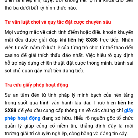
diễn ra khép kín, tuyệt đối không tiết lộ mã khóa cho bên
thứ ba dưới bất kỳ hình thức nào.
Tư vấn luật chơi và quy tắc đặt cược chuyên sâu
Mọi vướng mắc về cách tính điểm hoặc điều khoản khuyến
mãi đều được giải đáp khi
liên hệ SX88
trực tiếp. Nhân
viên tư vấn nắm rõ luật lệ của từng trò chơi từ thể thao đến
casino để giải thích thấu đáo nhất. Việc hiểu rõ quy định
hỗ trợ xây dựng chiến thuật đặt cược thông minh, tránh sai
sót chủ quan gây mất tiền đáng tiếc.
Tra cứu giấy phép hoạt động
Sự an tâm đến từ tính pháp lý minh bạch của nền tảng
trong suốt quá trình vận hành lâu dài. Thực hiện
liên hệ
SX88
để yêu cầu cung cấp thông tin về các chứng chỉ
giấy
phép hoạt động
đang sở hữu. Hiểu rõ nguồn gốc tổ chức
quản lý giúp củng cố niềm tin, khẳng định đây là môi
trường giải trí chuyên nghiệp, công bằng và đáng tin cậy.