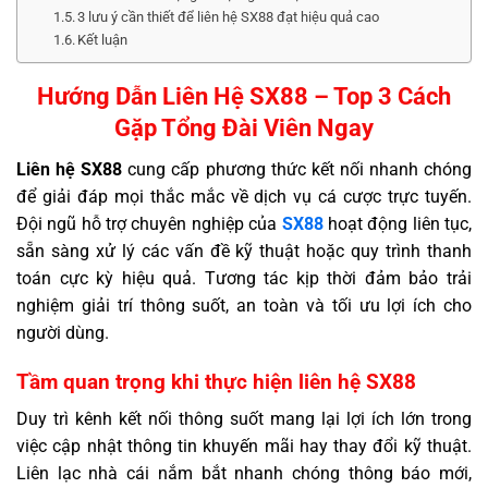
3 lưu ý cần thiết để liên hệ SX88 đạt hiệu quả cao
Kết luận
Hướng Dẫn Liên Hệ SX88 – Top 3 Cách
Gặp Tổng Đài Viên Ngay
Liên hệ SX88
cung cấp phương thức kết nối nhanh chóng
để giải đáp mọi thắc mắc về dịch vụ cá cược trực tuyến.
Đội ngũ hỗ trợ chuyên nghiệp của
SX88
hoạt động liên tục,
sẵn sàng xử lý các vấn đề kỹ thuật hoặc quy trình thanh
toán cực kỳ hiệu quả. Tương tác kịp thời đảm bảo trải
nghiệm giải trí thông suốt, an toàn và tối ưu lợi ích cho
người dùng.
Tầm quan trọng khi thực hiện liên hệ SX88
Duy trì kênh kết nối thông suốt mang lại lợi ích lớn trong
việc cập nhật thông tin khuyến mãi hay thay đổi kỹ thuật.
Liên lạc nhà cái nắm bắt nhanh chóng thông báo mới,