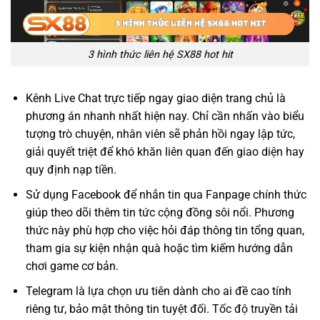
3 hình thức liên hệ SX88 hot hit
Kênh Live Chat trực tiếp ngay giao diện trang chủ là
phương án nhanh nhất hiện nay. Chỉ cần nhấn vào biểu
tượng trò chuyện, nhân viên sẽ phản hồi ngay lập tức,
giải quyết triệt để khó khăn liên quan đến giao diện hay
quy định nạp tiền.
Sử dụng Facebook để nhắn tin qua Fanpage chính thức
giúp theo dõi thêm tin tức cộng đồng sôi nổi. Phương
thức này phù hợp cho việc hỏi đáp thông tin tổng quan,
tham gia sự kiện nhận quà hoặc tìm kiếm hướng dẫn
chơi game cơ bản.
Telegram là lựa chọn ưu tiên dành cho ai đề cao tính
riêng tư, bảo mật thông tin tuyệt đối. Tốc độ truyền tải