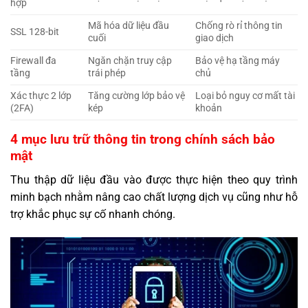
hợp
Mã hóa dữ liệu đầu
Chống rò rỉ thông tin
SSL 128-bit
cuối
giao dịch
Firewall đa
Ngăn chặn truy cập
Bảo vệ hạ tầng máy
tầng
trái phép
chủ
Xác thực 2 lớp
Tăng cường lớp bảo vệ
Loại bỏ nguy cơ mất tài
(2FA)
kép
khoản
4 mục lưu trữ thông tin trong chính sách bảo
mật
Thu thập dữ liệu đầu vào được thực hiện theo quy trình
minh bạch nhằm nâng cao chất lượng dịch vụ cũng như hỗ
trợ khắc phục sự cố nhanh chóng.