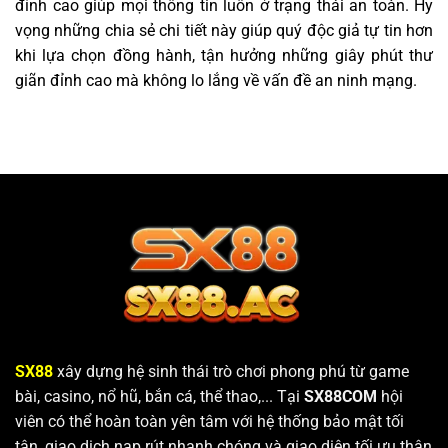
đỉnh cao giúp mọi thông tin luôn ở trạng thái an toàn. Hy
vọng những chia sẻ chi tiết này giúp quý độc giả tự tin hơn
khi lựa chọn đồng hành, tận hưởng những giây phút thư
giãn đỉnh cao mà không lo lắng về vấn đề an ninh mạng.
SX88
xây dựng hệ sinh thái trò chơi phong phú từ game
bài, casino, nổ hũ, bắn cá, thể thao,... Tại
SX88COM
hội
viên có thể hoàn toàn yên tâm với hệ thống bảo mật tối
tân, giao dịch nạp rút nhanh chóng và giao diện tối ưu thân