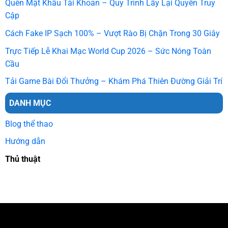
Quên Mật Khẩu Tài Khoản – Quy Trình Lấy Lại Quyền Truy
Cập
Cách Fake IP Sạch 100% – Vượt Rào Bị Chặn Trong 30 Giây
Trực Tiếp Lễ Khai Mạc World Cup 2026 – Sức Nóng Toàn
Cầu
Tải Game Bài Đổi Thưởng – Khám Phá Thiên Đường Giải Trí
DANH MỤC
Blog thể thao
Hướng dẫn
Thủ thuật