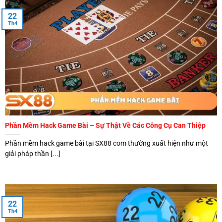
Thủ thuật
kết hợp cùng bản lĩnh sẽ đưa bạn tới thành công
22
Th4
vang dội khi tham gia
SX88
. Nắm giữ kiến thức uyên thâm
giúp mỗi bước đi đều chứa đựng sự tự tin và chính xác.
Hãy biến mọi cơ hội thành chiến thắng nhờ vào sự chuẩn
bị kỹ lưỡng cùng tư duy sắc bén. Đam mê cháy bỏng cùng
phương pháp đúng đắn luôn mang lại thành quả xứng
đáng.
Phần Mềm Hack Game Bài – Sự Thật Về Các Công Cụ Can Thiệp
Phần mềm hack game bài tại SX88 com thường xuất hiện như một
giải pháp thần [...]
22
Th4