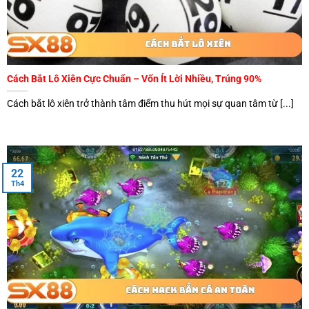
Cách Bắt Lô Xiên Cực Chuẩn – Vốn Ít Lời Nhiều, Trúng 90%
Cách bắt lô xiên trở thành tâm điểm thu hút mọi sự quan tâm từ [...]
22
Th4