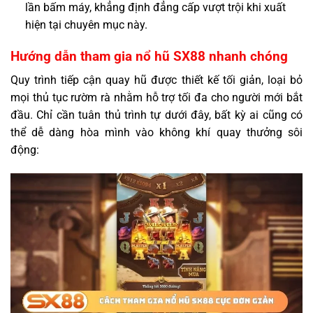
lần bấm máy, khẳng định đẳng cấp vượt trội khi xuất
hiện tại chuyên mục này.
Hướng dẫn tham gia nổ hũ SX88 nhanh chóng
Quy trình tiếp cận quay hũ được thiết kế tối giản, loại bỏ
mọi thủ tục rườm rà nhằm hỗ trợ tối đa cho người mới bắt
đầu. Chỉ cần tuân thủ trình tự dưới đây, bất kỳ ai cũng có
thể dễ dàng hòa mình vào không khí quay thưởng sôi
động: