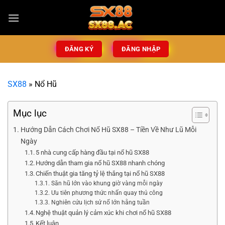
ĐĂNG KÝ
ĐĂNG NHẬP
SX88
»
Nổ Hũ
Mục lục
Hướng Dẫn Cách Chơi Nổ Hũ SX88 – Tiền Về Như Lũ Mỗi
Ngày
5 nhà cung cấp hàng đầu tại nổ hũ SX88
Hướng dẫn tham gia nổ hũ SX88 nhanh chóng
Chiến thuật gia tăng tỷ lệ thắng tại nổ hũ SX88
Săn hũ lớn vào khung giờ vàng mỗi ngày
Ưu tiên phương thức nhấn quay thủ công
Nghiên cứu lịch sử nổ lớn hằng tuần
Nghệ thuật quản lý cảm xúc khi chơi nổ hũ SX88
Kết luận