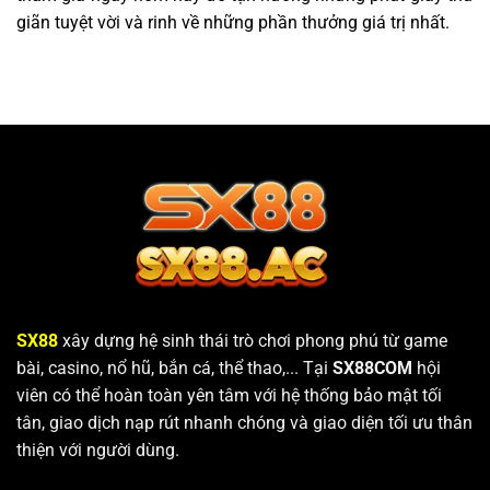
giãn tuyệt vời và rinh về những phần thưởng giá trị nhất.
SX88
xây dựng hệ sinh thái trò chơi phong phú từ game
bài, casino, nổ hũ, bắn cá, thể thao,... Tại
SX88COM
hội
viên có thể hoàn toàn yên tâm với hệ thống bảo mật tối
tân, giao dịch nạp rút nhanh chóng và giao diện tối ưu thân
thiện với người dùng.