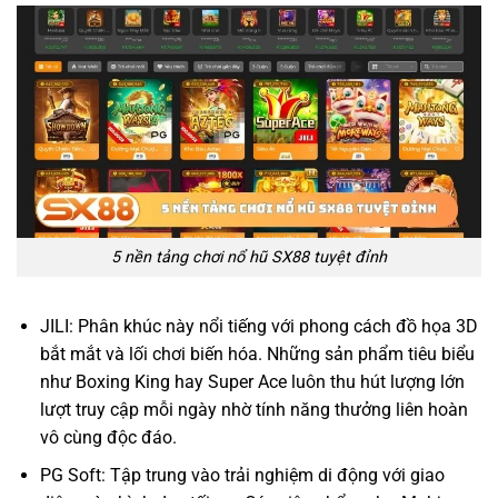
5 nền tảng chơi nổ hũ SX88 tuyệt đỉnh
JILI: Phân khúc này nổi tiếng với phong cách đồ họa 3D
bắt mắt và lối chơi biến hóa. Những sản phẩm tiêu biểu
như Boxing King hay Super Ace luôn thu hút lượng lớn
lượt truy cập mỗi ngày nhờ tính năng thưởng liên hoàn
vô cùng độc đáo.
PG Soft: Tập trung vào trải nghiệm di động với giao