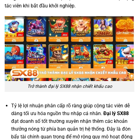
tác viên khi bắt đầu khởi nghiệp.
Trở thành đại lý SX88 nhận chiết khấu cao
Tỷ lệ lợi nhuận phân cấp rõ ràng giúp cộng tác viên dễ
dàng tối ưu hóa nguồn thu nhập cá nhân.
Đại lý SX88
đạt doanh số tốt thường xuyên nhận thêm các khoản
thưởng nóng từ phía ban quản trị hệ thống. Đây là đòn
bẩy tài chính quan trọng để mở rộng quy mô hoạt động