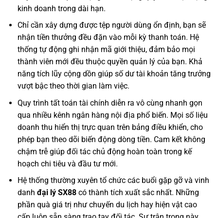
kinh doanh trong dài hạn.
Chỉ cần xây dựng được tệp người dùng ổn định, bạn sẽ
nhận tiền thưởng đều đặn vào mỗi kỳ thanh toán. Hệ
thống tự động ghi nhận mã giới thiệu, đảm bảo mọi
thành viên mới đều thuộc quyền quản lý của bạn. Khả
năng tích lũy cộng dồn giúp số dư tài khoản tăng trưởng
vượt bậc theo thời gian làm việc.
Quy trình tất toán tài chính diễn ra vô cùng nhanh gọn
qua nhiều kênh ngân hàng nội địa phổ biến. Mọi số liệu
doanh thu hiển thị trực quan trên bảng điều khiển, cho
phép bạn theo dõi biến động dòng tiền. Cam kết không
chậm trễ giúp đối tác chủ động hoàn toàn trong kế
hoạch chi tiêu và đầu tư mới.
Hệ thống thường xuyên tổ chức các buổi gặp gỡ và vinh
danh
đại lý SX88
có thành tích xuất sắc nhất. Những
phần quà giá trị như chuyến du lịch hay hiện vật cao
cấp luôn sẵn sàng trao tay đối tác. Sự trân trọng này