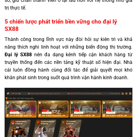
số, giữ chân thành viên ở lại lâu hơn với hệ thống nhờ giá
trị thực tế.
5 chiến lược phát triển bền vững cho đại lý
SX88
Thành công trong lĩnh vực này đòi hỏi sự kiên trì và khả
năng thích nghi linh hoạt với những biến động thị trường.
Đại lý SX88
nên đa dạng kênh tiếp cận khách hàng từ
truyền thống đến các nền tảng kỹ thuật số hiện đại. Nhà
cái luôn đồng hành cùng đối tác để giải quyết mọi khó
khăn phát sinh trong suốt quá trình vận hành kinh doanh.