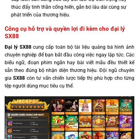
thúc đẩy tinh thần cống hiến, gắn bó lâu dài cùng sự
phát triển của thương hiệu.
Công cụ hỗ trợ và quyền lợi đi kèm cho đại lý
SX88
Đại lý SX88
cung cấp toàn bộ tài liệu quảng bá hình ảnh
chuyên nghiệp để bạn bắt đầu công việc ngay lập tức. Các
biểu ngữ, đoạn phim ngắn hay bài viết mẫu đều thiết kế
sẵn theo đúng bộ nhận diện thương hiệu. Đội ngũ chuyên
gia
SX88
còn tư vấn chiến lược tiếp thị phù hợp cho từng
tệp người dùng mục tiêu cụ thể.