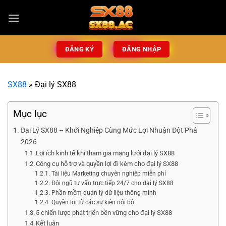
ĐĂNG KÝ
ĐĂNG NHẬP
SX88
»
Đại lý SX88
Mục lục
Đại Lý SX88 – Khởi Nghiệp Cùng Mức Lợi Nhuận Đột Phá
2026
Lợi ích kinh tế khi tham gia mạng lưới đại lý SX88
Công cụ hỗ trợ và quyền lợi đi kèm cho đại lý SX88
Tài liệu Marketing chuyên nghiệp miễn phí
Đội ngũ tư vấn trực tiếp 24/7 cho đại lý SX88
Phần mềm quản lý dữ liệu thông minh
Quyền lợi từ các sự kiện nội bộ
5 chiến lược phát triển bền vững cho đại lý SX88
Kết luận