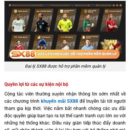
Đại lý SX88 được hỗ trợ phần mềm quản lý
Quyền lợi từ các sự kiện nội bộ
Cộng tác viên thường xuyên nhận thông tin sớm nhất về
các chương trình
khuyến mãi SX88
để truyền tải tới người
tham gia kịp thời. Việc nắm bắt nhanh chóng các ưu đãi
độc quyền giúp bạn tạo ra lợi thế cạnh tranh cực lớn so với
những hệ thống khác. Điều này gián tiếp thúc đẩy doanh