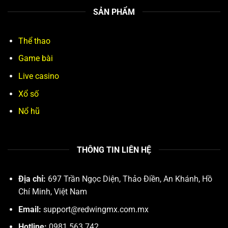
SẢN PHẨM
Thể thao
Game bài
Live casino
Xổ số
Nổ hũ
THÔNG TIN LIÊN HỆ
Địa chỉ:
697 Trần Ngọc Diện, Thảo Điền, An Khánh, Hồ
Chí Minh, Việt Nam
Email:
support@redwingmx.com.mx
Hotline:
0981 563 742