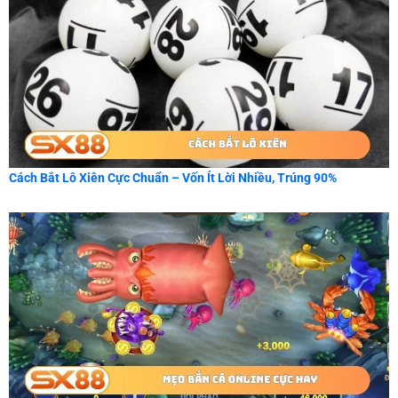
Cách Bắt Lô Xiên Cực Chuẩn – Vốn Ít Lời Nhiều, Trúng 90%