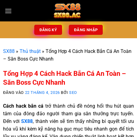
ĐĂNG KÝ
ĐĂNG NHẬP
SX88
»
Thủ thuật
»
Tổng Hợp 4 Cách Hack Bắn Cá An Toàn
– Săn Boss Cực Nhanh
Tổng Hợp 4 Cách Hack Bắn Cá An Toàn –
Săn Boss Cực Nhanh
ĐĂNG VÀO
22 THÁNG 4, 2026
BỞI
SEO
Cách hack bắn cá
trở thành chủ đề nóng hổi thu hút quan
tâm của đông đảo người tham gia săn thưởng trực tuyến.
Đến với
SX88
, thành viên sẽ tìm thấy những bí quyết tối ưu
hóa vũ khí kèm kỹ năng hạ gục mục tiêu nhanh gọn để tích
lũy xu vàng đáng kể. Vận dụng chiến thuật linh hoạt kết hợp