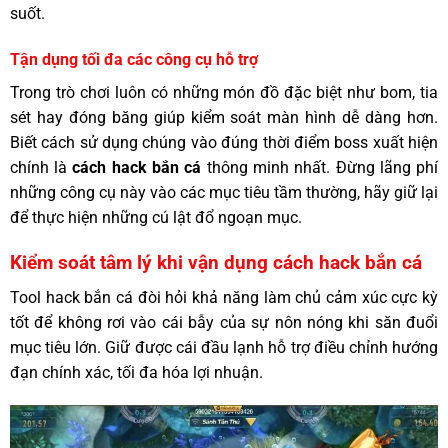
suốt.
Tận dụng tối đa các công cụ hỗ trợ
Trong trò chơi luôn có những món đồ đặc biệt như bom, tia
sét hay đóng băng giúp kiểm soát màn hình dễ dàng hơn.
Biết cách sử dụng chúng vào đúng thời điểm boss xuất hiện
chính là
cách hack bắn cá
thông minh nhất. Đừng lãng phí
những công cụ này vào các mục tiêu tầm thường, hãy giữ lại
để thực hiện những cú lật đổ ngoạn mục.
Kiểm soát tâm lý khi vận dụng cách hack bắn cá
Tool hack bắn cá đòi hỏi khả năng làm chủ cảm xúc cực kỳ
tốt để không rơi vào cái bẫy của sự nôn nóng khi săn đuổi
mục tiêu lớn. Giữ được cái đầu lạnh hỗ trợ điều chỉnh hướng
đạn chính xác, tối đa hóa lợi nhuận.