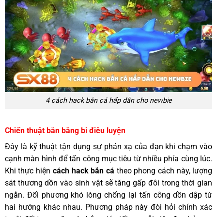
4 cách hack bắn cá hấp dẫn cho newbie
Chiến thuật bắn băng bi điêu luyện
Đây là kỹ thuật tận dụng sự phản xạ của đạn khi chạm vào
cạnh màn hình để tấn công mục tiêu từ nhiều phía cùng lúc.
Khi thực hiện
cách hack bắn cá
theo phong cách này, lượng
sát thương dồn vào sinh vật sẽ tăng gấp đôi trong thời gian
ngắn. Đối phương khó lòng chống lại tấn công dồn dập từ
hai hướng khác nhau. Phương pháp này đòi hỏi chính xác