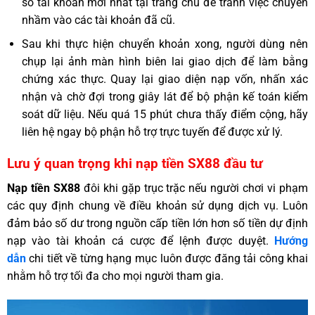
số tài khoản mới nhất tại trang chủ để tránh việc chuyển
nhầm vào các tài khoản đã cũ.
Sau khi thực hiện chuyển khoản xong, người dùng nên
chụp lại ảnh màn hình biên lai giao dịch để làm bằng
chứng xác thực. Quay lại giao diện nạp vốn, nhấn xác
nhận và chờ đợi trong giây lát để bộ phận kế toán kiểm
soát dữ liệu. Nếu quá 15 phút chưa thấy điểm cộng, hãy
liên hệ ngay bộ phận hỗ trợ trực tuyến để được xử lý.
Lưu ý quan trọng khi nạp tiền SX88 đầu tư
Nạp tiền SX88
đôi khi gặp trục trặc nếu người chơi vi phạm
các quy định chung về điều khoản sử dụng dịch vụ. Luôn
đảm bảo số dư trong nguồn cấp tiền lớn hơn số tiền dự định
nạp vào tài khoản cá cược để lệnh được duyệt.
Hướng
dẫn
chi tiết về từng hạng mục luôn được đăng tải công khai
nhằm hỗ trợ tối đa cho mọi người tham gia.