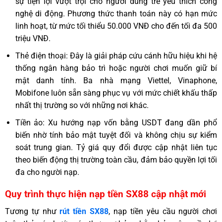
sự tiện lợi vượt trội cho người dùng trẻ yêu thích công
nghệ di động. Phương thức thanh toán này có hạn mức
linh hoạt, từ mức tối thiểu 50.000 VNĐ cho đến tối đa 500
triệu VNĐ.
Thẻ điện thoại: Đây là giải pháp cứu cánh hữu hiệu khi hệ
thống ngân hàng bảo trì hoặc người chơi muốn giữ bí
mật danh tính. Ba nhà mạng Viettel, Vinaphone,
Mobifone luôn sẵn sàng phục vụ với mức chiết khấu thấp
nhất thị trường so với những nơi khác.
Tiền ảo: Xu hướng nạp vốn bằng USDT đang dần phổ
biến nhờ tính bảo mật tuyệt đối và không chịu sự kiểm
soát trung gian. Tỷ giá quy đổi được cập nhật liên tục
theo biến động thị trường toàn cầu, đảm bảo quyền lợi tối
đa cho người nạp.
Quy trình thực hiện nạp tiền SX88 cập nhật mới
Tương tự như
rút tiền SX88
, nạp tiền yêu cầu người chơi