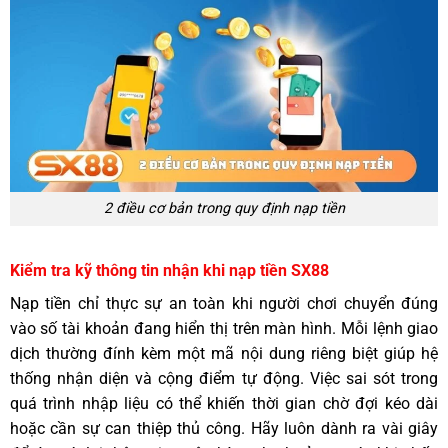
2 điều cơ bản trong quy định nạp tiền
Kiểm tra kỹ thông tin nhận khi nạp tiền SX88
Nạp tiền chỉ thực sự an toàn khi người chơi chuyển đúng
vào số tài khoản đang hiển thị trên màn hình. Mỗi lệnh giao
dịch thường đính kèm một mã nội dung riêng biệt giúp hệ
thống nhận diện và cộng điểm tự động. Việc sai sót trong
quá trình nhập liệu có thể khiến thời gian chờ đợi kéo dài
hoặc cần sự can thiệp thủ công. Hãy luôn dành ra vài giây