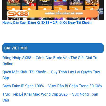
Hướng Dẫn Cách Đăng Ký SX88 – 2 Phút Có Ngay Tài Khoản
BÀI VIẾT MỚI
Đăng Nhập SX88 – Cánh Cửa Bước Vào Thế Giới Giải Trí
Online
Quên Mật Khẩu Tài Khoản – Quy Trình Lấy Lại Quyền Truy
Cập
Cách Fake IP Sạch 100% – Vượt Rào Bị Chặn Trong 30 Giây
Trực Tiếp Lễ Khai Mạc World Cup 2026 – Sức Nóng Toàn
Cầu