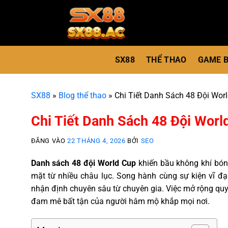
SX88
THỂ THAO
GAME B
SX88
»
Blog thể thao
»
Chi Tiết Danh Sách 48 Đội Wo
Chi Tiết Danh Sách 48 Đội Wor
ĐĂNG VÀO
22 THÁNG 4, 2026
BỞI
SEO
Danh sách 48 đội World Cup
khiến bầu không khí bóng
mặt từ nhiều châu lục. Song hành cùng sự kiện vĩ đạ
nhận định chuyên sâu từ chuyên gia. Việc mở rộng quy
đam mê bất tận của người hâm mộ khắp mọi nơi.