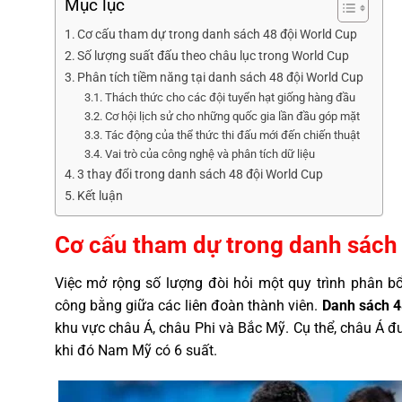
Mục lục
Cơ cấu tham dự trong danh sách 48 đội World Cup
Số lượng suất đấu theo châu lục trong World Cup
Phân tích tiềm năng tại danh sách 48 đội World Cup
Thách thức cho các đội tuyển hạt giống hàng đầu
Cơ hội lịch sử cho những quốc gia lần đầu góp mặt
Tác động của thể thức thi đấu mới đến chiến thuật
Vai trò của công nghệ và phân tích dữ liệu
3 thay đổi trong danh sách 48 đội World Cup
Kết luận
Cơ cấu tham dự trong danh sách
Việc mở rộng số lượng đòi hỏi một quy trình phân b
công bằng giữa các liên đoàn thành viên.
Danh sách 4
khu vực châu Á, châu Phi và Bắc Mỹ. Cụ thể, châu Á đượ
khi đó Nam Mỹ có 6 suất.