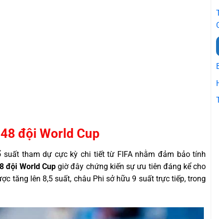
 48 đội World Cup
ổ suất tham dự cực kỳ chi tiết từ FIFA nhằm đảm bảo tính
8 đội World Cup
giờ đây chứng kiến sự ưu tiên đáng kể cho
c tăng lên 8,5 suất, châu Phi sở hữu 9 suất trực tiếp, trong