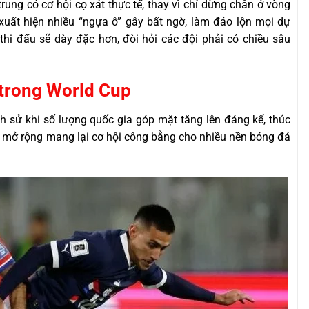
rung có cơ hội cọ xát thực tế, thay vì chỉ dừng chân ở vòng
xuất hiện nhiều “ngựa ô” gây bất ngờ, làm đảo lộn mọi dự
thi đấu sẽ dày đặc hơn, đòi hỏi các đội phải có chiều sâu
 trong World Cup
 sử khi số lượng quốc gia góp mặt tăng lên đáng kể, thúc
ô mở rộng mang lại cơ hội công bằng cho nhiều nền bóng đá