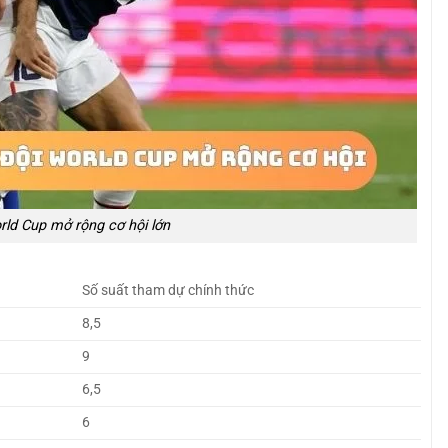
ld Cup mở rộng cơ hội lớn
Số suất tham dự chính thức
8,5
9
6,5
6