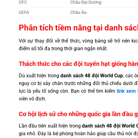
OFC
Châu Đại Dương
UEFA
Châu Âu
Phân tích tiềm năng tại danh sá
Với sự thay đổi về thể thức, vòng bảng sẽ trở nên kị
điểm số tối đa trong thời gian ngắn nhất.
Thách thức cho các đội tuyển hạt giống hà
Dù xuất hiện trong
danh sách 48 đội World Cup
, các 
nguy cơ bị sảy chân trước những đối thủ chiếu dưới đ
lực là yếu tố sống còn. Bạn có thể tìm kiếm
link xem 
viên vô địch.
Cơ hội lịch sử cho những quốc gia lần đầu 
Lần đầu tiên xuất hiện trong
danh sách 48 đội World 
gia nhỏ. Đây là bệ phóng hoàn hảo giúp cầu thủ nội đị