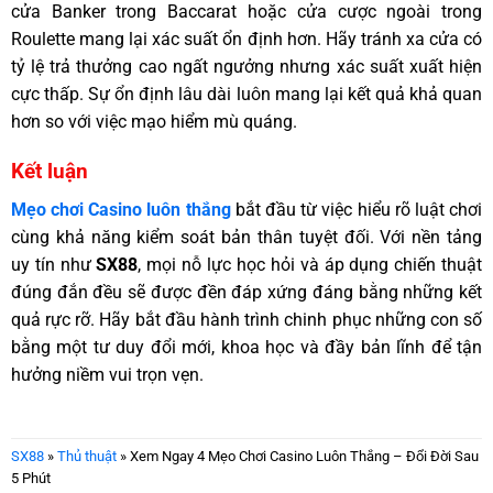
cửa Banker trong Baccarat hoặc cửa cược ngoài trong
Roulette mang lại xác suất ổn định hơn. Hãy tránh xa cửa có
tỷ lệ trả thưởng cao ngất ngưởng nhưng xác suất xuất hiện
cực thấp. Sự ổn định lâu dài luôn mang lại kết quả khả quan
hơn so với việc mạo hiểm mù quáng.
Kết luận
Mẹo chơi Casino luôn thắng
bắt đầu từ việc hiểu rõ luật chơi
cùng khả năng kiểm soát bản thân tuyệt đối. Với nền tảng
uy tín như
SX88
, mọi nỗ lực học hỏi và áp dụng chiến thuật
đúng đắn đều sẽ được đền đáp xứng đáng bằng những kết
quả rực rỡ. Hãy bắt đầu hành trình chinh phục những con số
bằng một tư duy đổi mới, khoa học và đầy bản lĩnh để tận
hưởng niềm vui trọn vẹn.
SX88
»
Thủ thuật
»
Xem Ngay 4 Mẹo Chơi Casino Luôn Thắng – Đổi Đời Sau
5 Phút