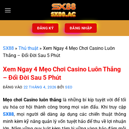
ĐĂNG KÝ
ĐĂNG NHẬP
SX88
»
Thủ thuật
»
Xem Ngay 4 Mẹo Chơi Casino Luôn
Thắng – Đổi Đời Sau 5 Phút
Xem Ngay 4 Mẹo Chơi Casino Luôn Thắng
– Đổi Đời Sau 5 Phút
ĐĂNG VÀO
22 THÁNG 4, 2026
BỞI
SEO
Mẹo chơi Casino luôn thắng
là những bí kíp tuyệt vời để tối
ưu hóa cơ hội thành công trong mọi ván đấu. Khi truy cập
SX88
, mọi người dễ dàng áp dụng các chiến thuật thông
minh kèm kỹ năng quản lý vốn tuyệt hảo để thu về lợi nhuận
lớn. Nắm vững quy luật kèm tâm lý vững vàng bảo đảm mỗi