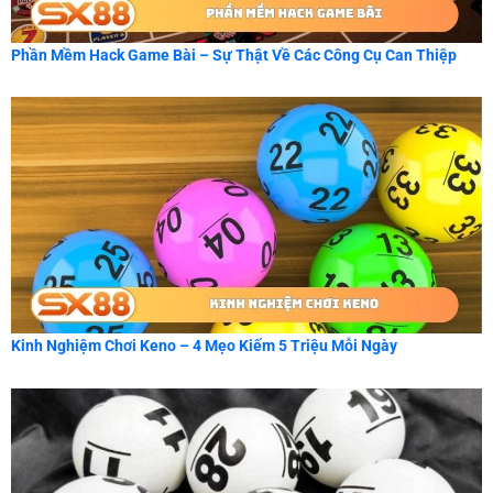
Phần Mềm Hack Game Bài – Sự Thật Về Các Công Cụ Can Thiệp
Kinh Nghiệm Chơi Keno – 4 Mẹo Kiếm 5 Triệu Mỗi Ngày