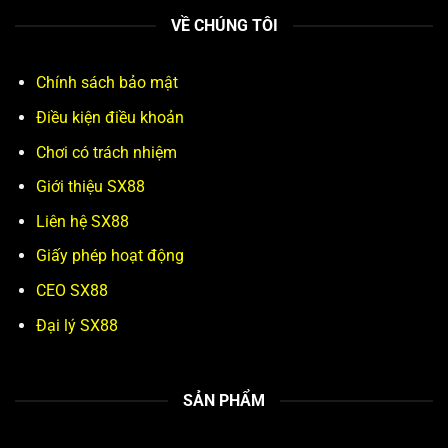
VỀ CHÚNG TÔI
Chính sách bảo mật
Điều kiện điều khoản
Chơi có trách nhiệm
Giới thiệu SX88
Liên hệ SX88
Giấy phép hoạt động
CEO SX88
Đại lý SX88
SẢN PHẨM